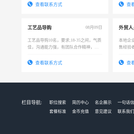
录，客服要求45岁以下高中以上文化，
宿，免
查看联系方式
查
懂电脑工作认真，性格开朗有良好沟通
25号准
能力，工程，懂水电维修。
工艺品导购
08月09日
外贸人
工艺品导购10名，要求;18-35之间，气质
本地企
佳，沟通能力强，有团队合作精神，有
售经验
上进心，有工作经验者优先！
查看联系方式
查
栏目导航:
职位搜索
简历中心
名企展示
一句话
套餐标准
金币充值
意见建议
联系我