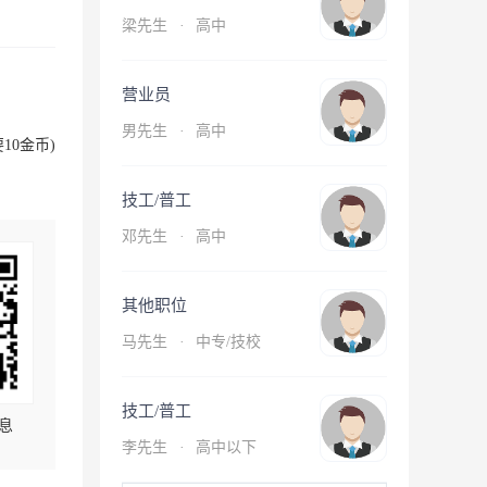
梁先生
·
高中
营业员
男先生
·
高中
10金币)
技工/普工
邓先生
·
高中
其他职位
马先生
·
中专/技校
技工/普工
息
李先生
·
高中以下