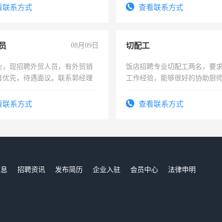
费发放劳保用品，两班倒，每月
看联系方式
查看联系方式
时发放工资，工作时间10小时
员
08月09日
切配工
业，现招聘外贸人员，有外贸销
饭店招聘专业切配工两名，要
者优先，待遇面议。联系郭经理
工作经验，能够很好的协助厨
作。包吃住，每月有公休，工资35
4500。
看联系方式
查看联系方式
信息
招聘资讯
发布简历
企业入驻
会员中心
法律申明
们