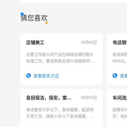
猜您喜欢
店铺美工
08月09日
电话销
主要工作是公司产品在网络店铺的图片
电话销售
处理工作，要求熟练运用PS修图软件,工
8000
作时间每天8小时，待遇优厚。
查看联系方式
查
急招保洁，保安，客服，工程
08月09日
车间流
保洁要求55岁以下，身体健康，能坚持
招聘车间
正常工作，保安55岁以下身体健康，有
岁，电
责任心形象端庄，遵纪守法，无犯罪记
好。薪资