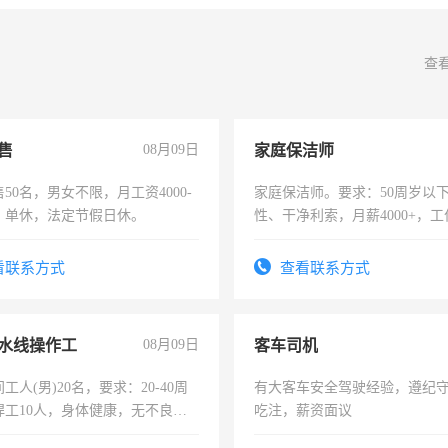
查
售
08月09日
家庭保洁师
50名，男女不限，月工资4000-
家庭保洁师。要求：50周岁以
元，单休，法定节假日休。
性、干净利索，月薪4000+，
时间灵活，不需坐班，适合宝
太太等。
看联系方式
查看联系方式
水线操作工
08月09日
客车司机
工人(男)20名，要求：20-40周
有大客车安全驾驶经验，遵纪
焊工10人，身体健康，无不良嗜
吃注，薪资面议
：4500-7000元，标准八人间住